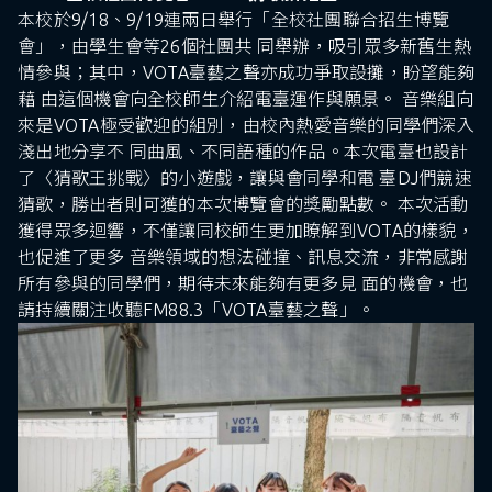
本校於9/18、9/19連兩日舉行「全校社團聯合招生博覽
會」，由學生會等26個社團共 同舉辦，吸引眾多新舊生熱
情參與；其中，VOTA臺藝之聲亦成功爭取設攤，盼望能夠
藉 由這個機會向全校師生介紹電臺運作與願景。 音樂組向
來是VOTA極受歡迎的組別，由校內熱愛音樂的同學們深入
淺出地分享不 同曲風、不同語種的作品。本次電臺也設計
了〈猜歌王挑戰〉的小遊戲，讓與會同學和電 臺DJ們競速
猜歌，勝出者則可獲的本次博覽會的獎勵點數。 本次活動
獲得眾多迴響，不僅讓同校師生更加瞭解到VOTA的樣貌，
也促進了更多 音樂領域的想法碰撞、訊息交流，非常感謝
所有參與的同學們，期待未來能夠有更多見 面的機會，也
請持續關注收聽FM88.3「VOTA臺藝之聲」。