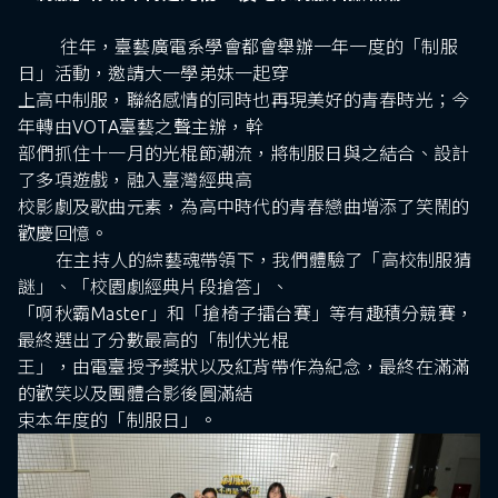
往年，臺藝廣電系學會都會舉辦一年一度的「制服
日」活動，邀請大一學弟妹一起穿
上高中制服，聯絡感情的同時也再現美好的青春時光；今
年轉由VOTA臺藝之聲主辦，幹
部們抓住十一月的光棍節潮流，將制服日與之結合、設計
了多項遊戲，融入臺灣經典高
校影劇及歌曲元素，為高中時代的青春戀曲增添了笑鬧的
歡慶回憶。
在主持人的綜藝魂帶領下，我們體驗了「高校制服猜
謎」、「校園劇經典片段搶答」、
「啊秋霸Master」和「搶椅子擂台賽」等有趣積分競賽，
最終選出了分數最高的「制伏光棍
王」，由電臺授予獎狀以及紅背帶作為紀念，最終在滿滿
的歡笑以及團體合影後圓滿結
束本年度的「制服日」。