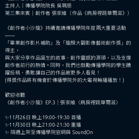
主持人｜傳播學院院長 吳珮慈
第三集來賓｜創作者 張家維（作品《病房裡跳華爾滋》）
《創作者小沙龍》持續邀請傳播學院年度兩大重要活動
——
「畢業創作影片補助」及「龍顏大觀影像藝術創作獎」的
得主，
與大家分享作品誕生的故事、創作靈感的源頭，以及支撐
創作者前行的熱情。同時，我們也鼓勵傳播學院的學生踴
躍投稿、勇敢讓自己的作品被更多人看見！
(得獎作品將有機會於傳播學院外的大電視輪播播放！)
歡迎收聽
《創作者小沙龍》EP.3｜張家維〈病房裡跳華爾滋〉
✨11月26日 晚上19:00-19:30 首播
✨11月30日 晚上21:00-21:30 重播
✨ 隔週上架至傳播學院官網與 SoundOn