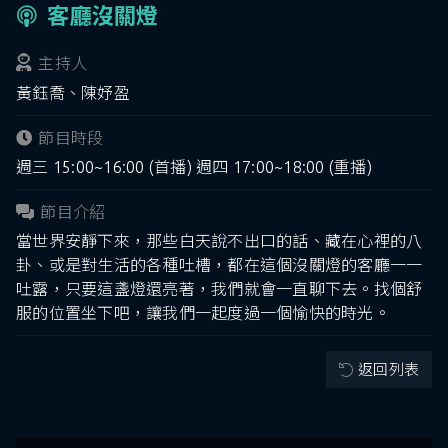
客廳沒關燈
主持人
黃鈺喬、陳妤盈
節目時段
週三 15:00~16:00 (首播) 週四 17:00~18:00 (重播)
節目介紹
當世界安靜下來，那些白天說不出口的話、藏在心裡的八
卦、或是對生活的各種吐槽，都在這個沒關燈的客廳一一
吐露，只要這盞燈還亮著，我們就會一直聊下去。找個舒
服的位置坐下吧，讓我們一起度過一個愉快的時光。
返回列表