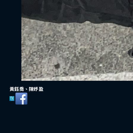
黃鈺喬、陳妤盈