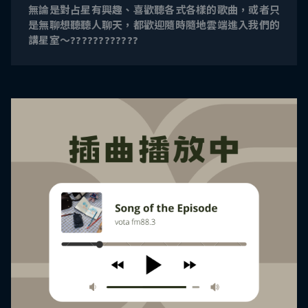
無論是對占星有興趣、喜歡聽各式各樣的歌曲，或者只
是無聊想聽聽人聊天，都歡迎隨時隨地雲端進入我們的
講星室～????????????