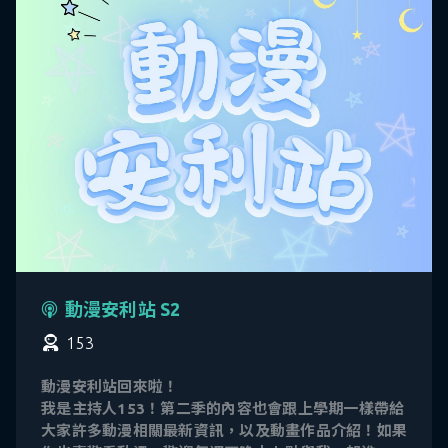
動漫安利站 S2
153
動漫安利站回來啦！
我是主持人153！第二季的內容也會跟上學期一樣帶給
大家許多動漫相關最新資訊，以及動畫作品介紹！如果