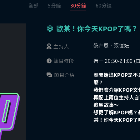
全部
5分鐘
30分鐘
60分鐘
歐某！你今天KPOP了嗎？
黎卉恩、張愷妘
主持人
節目時段
週一 20:30-21:00 (
節目介紹
剛開始追KPOP是
麼？
我們會介紹KPOP
再配上兩位主持人自
追星故事～
想更了解KPOP嗎
某！你今天KPOP了