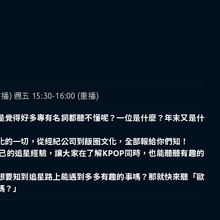
首播) 週五 15:30-16:00 (重播)
不是覺得好多專有名詞都聽不懂呢？一位是什麼？年末又是什
文化的一切，從經紀公司到飯圈文化，全部報給你們知！
己的追星經驗，讓大家在了解KPOP同時，也能聽聽有趣的
？想要知到追星路上能遇到多多有趣的事嗎？那就快來聽「歐
嗎？」