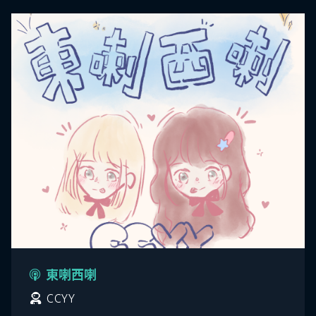
東喇西喇
CCYY