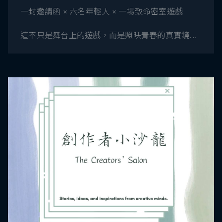
一封邀請函 × 六名年輕人 × 一場致命密室遊戲
這不只是舞台上的遊戲，而是照映青春的真實鏡
子。
六個人，六種身份：
劇場狂人｜科技新貴｜網路紅人｜打工族｜紈絝子
弟｜為母求生的女兒
他們為了一千萬獎金，被迫走進莊子寓言的密室。
每一次選擇，都是人性與慾望的撕裂。
這是一場「活下去」的比拼，
合作？背叛？還是眼睜睜看著彼此崩潰？
你將在這裏見證每個人如何崩潰、撕裂、蛻變，
這場遊戲，無人能全身而退。
主辦方 敬上