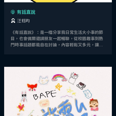
有話直說
汪鈺昀
《有話直說》：是一檔分享我日常生活大小事的節
目，也會偶爾邀請朋友一起暢聊，從校園趣事到熱
門時事話題都能自在討論，內容輕鬆又多元，讓聽
眾感受真實、貼近生活的交流氛圍。