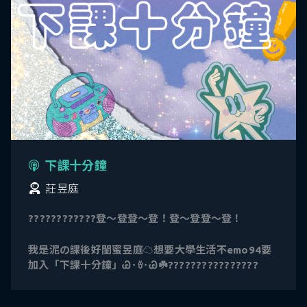
下課十分鐘
莊昱庭
????????????登～登登～登！登～登登～登！
我是泥の課後好閨蜜昱庭☁️想要大學生活不emo94要
加入「下課十分鐘」Ꮚ･ꈊ･Ꮚ☘️????????????????