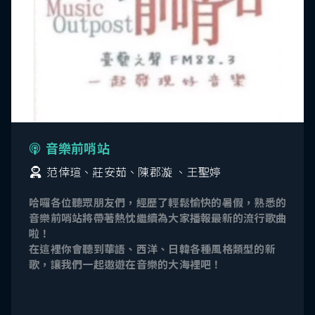
音樂前哨站
范倖瑄、莊安茹、陳郡漩 、王聖婷
哈囉各位聽眾朋友們，經歷了輕鬆愉快的暑假，熟悉的
音樂前哨站將帶著熱忱繼續為大家播報最新的流行歌曲
啦！
在這裡你會聽到華語、西洋、日韓各種風格類型的新
歌，讓我們一起遨遊在音樂的大海裡吧！