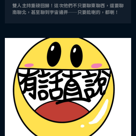
雙人主持重磅回歸！這次他們不只要聊東聊西，還要聊
南聊北，甚至聊到宇宙邊界──只要能喇的，都喇！