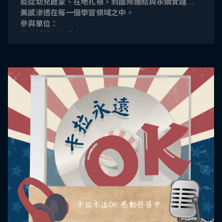
能從幼兒啟蒙、在地扎根，到國際連結與永續實踐，讓
美感滲透在每一個學習領域之中。
參與單位：
教學輔導網絡計畫
幼兒園美感教育
扎根計
畫
中小學在職教師暨行政人員美感素質提升計畫
藝起來尋美-教育部推動國民中小學辦理美感體驗課程
教 育計畫
國立臺灣藝術教育館
「學美．美學」-打造全方位發展的學習環境
跨領域美感教育卓越領航計畫
藝師藝有-鼓勵學校延聘在地文化工作者或 傳統藝師計
畫
美感教育教師國際參訪
亞太地區美感教育研究會