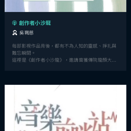
創作者小沙龍
吳珮慈
每部影視作品背後，都有不為人知的靈感、掙扎與
難忘瞬間。
這裡是《創作者小沙龍》，邀請曾獲傳院龍顏大觀
獎或畢製補助的優秀學長姐，分享創作歷程與幕後
故事。
在忙碌的日常裡，
讓我們泡一壺想像的茶，靜心聆聽創作的故事。
歡迎收聽《創作者小沙龍》。