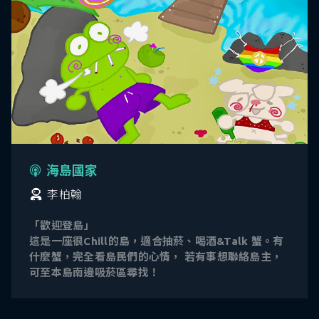
海島國家
李柏翰
「歡迎登島」
這是一座很Chill的島，適合抽菸、喝酒&Talk 蟹。有
什麼蟹，完全看島民們的心情， 若有事想聯絡島主，
可至本島南邊吸菸區尋找！