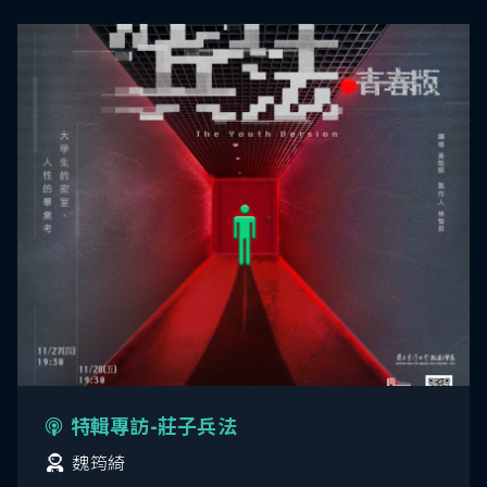
特輯專訪-莊子兵法
魏筠綺