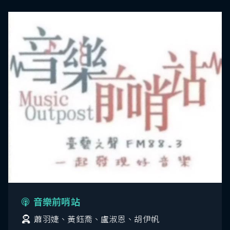
音樂前哨站
蕭羽婕、黃鈺喬、盧淑恩、胡伊帆