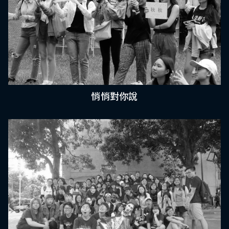
悄悄對你說