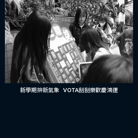
新學期拚新氣象 VOTA刮刮樂歡慶鴻運