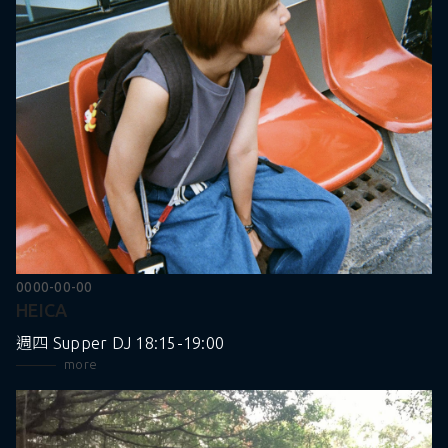
0000-00-00
HEICA
週四 Supper DJ 18:15-19:00
more